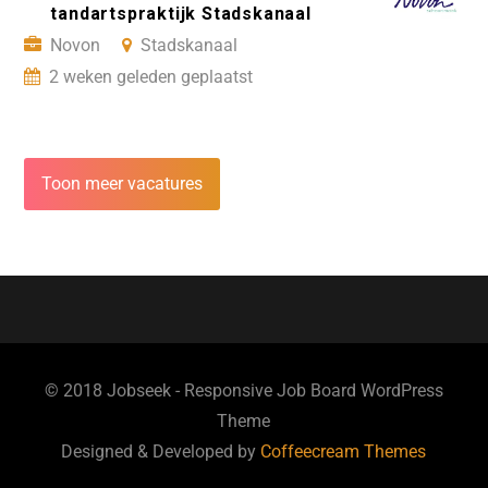
tandartspraktijk Stadskanaal
Novon
Stadskanaal
2 weken geleden geplaatst
Toon meer vacatures
© 2018 Jobseek - Responsive Job Board WordPress
Theme
Designed & Developed by
Coffeecream Themes